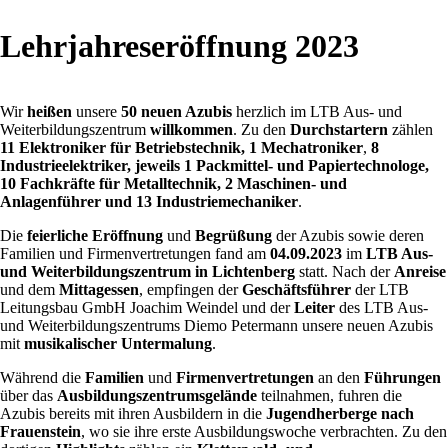
Lehrjahreseröffnung 2023
Wir
heißen
unsere
50 neuen Azubis
herzlich im LTB Aus- und
Weiterbildungszentrum
willkommen
. Zu den
Durchstartern
zählen
11 Elektroniker für Betriebstechnik, 1 Mechatroniker
,
8
Industrieelektriker, jeweils 1 Packmittel- und Papiertechnologe,
10 Fachkräfte für Metalltechnik, 2 Maschinen- und
Anlagenführer und 13 Industriemechaniker
.
Die
feierliche Eröffnung
und
Begrüßung
der Azubis sowie deren
Familien und Firmenvertretungen fand am
04.09.2023
im
LTB Aus-
und Weiterbildungszentrum in Lichtenberg
statt. Nach der
Anreise
und dem
Mittagessen
, empfingen der
Geschäftsführer
der LTB
Leitungsbau GmbH Joachim Weindel und der
Leiter
des LTB Aus-
und Weiterbildungszentrums Diemo Petermann unsere neuen Azubis
mit
musikalischer Untermalung
.
Während die
Familien
und
Firmenvertretungen
an den
Führungen
über das
Ausbildungszentrumsgelände
teilnahmen, fuhren die
Azubis bereits mit ihren Ausbildern in die
Jugendherberge nach
Frauenstein
, wo sie ihre erste Ausbildungswoche verbrachten. Zu den