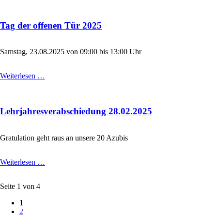
Tag der offenen Tür 2025
Samstag, 23.08.2025 von 09:00 bis 13:00 Uhr
Tag
Weiterlesen …
der
offenen
Tür
Lehrjahresverabschiedung 28.02.2025
2025
Gratulation geht raus an unsere 20 Azubis
Lehrjahresverabschiedung
Weiterlesen …
28.02.2025
Seite 1 von 4
1
2