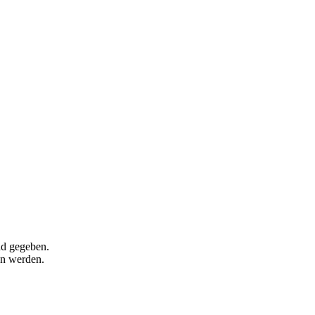
nd gegeben.
en werden.