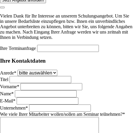
Jetzt Angebot anfordern
Vielen Dank für Ihr Interesse an unserem Schulungsangebot. Um Sie
in unsere Bedarfsliste einzupflegen bzw. Ihnen ein unverbindliches
Angebot unterbreiten zu können, bitten wir Sie, uns folgende Angaben
zu machen. Nach Eingang Ihrer Anfrage werden wir uns zeitnah mit
Ihnen in Verbindung setzen.
Ihre Terminanfrage
Ihre Kontaktdaten
Pflichtfeld
Anrede
*
Titel
Pflichtfeld
Vorname
*
Pflichtfeld
Name
*
Pflichtfeld
E-Mail
*
Pflichtfeld
Unternehmen
*
Pflichtfeld
Wie viele Ihrer Mitarbeiter wollen/sollen am Seminar teilnehmen?
*