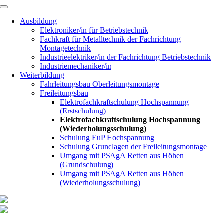
Navigation
überspringen
Ausbildung
Elektroniker/in für Betriebstechnik
Fachkraft für Metalltechnik der Fachrichtung
Montagetechnik
Industrieelektriker/in der Fachrichtung Betriebstechnik
Industriemechaniker/in
Weiterbildung
Fahrleitungsbau Oberleitungsmontage
Freileitungsbau
Elektrofachkraftschulung Hochspannung
(Erstschulung)
Elektrofachkraftschulung Hochspannung
(Wiederholungsschulung)
Schulung EuP Hochspannung
Schulung Grundlagen der Freileitungsmontage
Umgang mit PSAgA Retten aus Höhen
(Grundschulung)
Umgang mit PSAgA Retten aus Höhen
(Wiederholungsschulung)